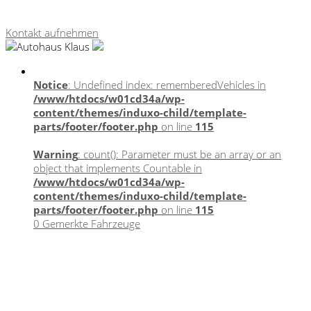
autohausmarketing.de
Kontakt aufnehmen
Notice
: Undefined index: rememberedVehicles in
/www/htdocs/w01cd34a/wp-
content/themes/induxo-child/template-
parts/footer/footer.php
on line
115
Warning
: count(): Parameter must be an array or an
object that implements Countable in
/www/htdocs/w01cd34a/wp-
content/themes/induxo-child/template-
parts/footer/footer.php
on line
115
0
Gemerkte Fahrzeuge