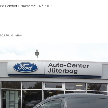
brid Comfort+ *Kamera*SHZ*PDC*
(20.916,- € netto)