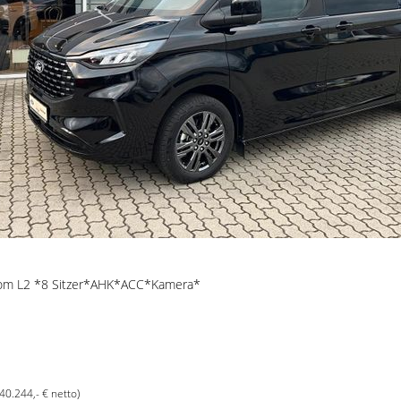
om L2 *8 Sitzer*AHK*ACC*Kamera*
(40.244,- € netto)