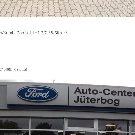
en/Kombi Combi L1H1 2,7t*8-Sitzer*
(21.490,- € netto)