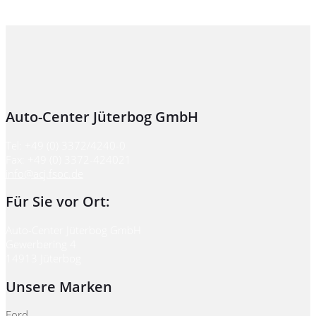
Auto-Center Jüterbog GmbH
Tel: +49 (0) 3372/4240-0
Fax: +49 (0) 3372-424021
info@acj.fsoc.de
Für Sie vor Ort:
Auto-Center Jüterbog GmbH
Gewerbering 4
14913 Jüterbog
Unsere Marken
Ford