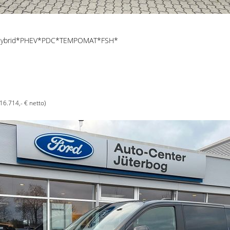
n Hybrid*PHEV*PDC*TEMPOMAT*FSH*
(16.714,- € netto)