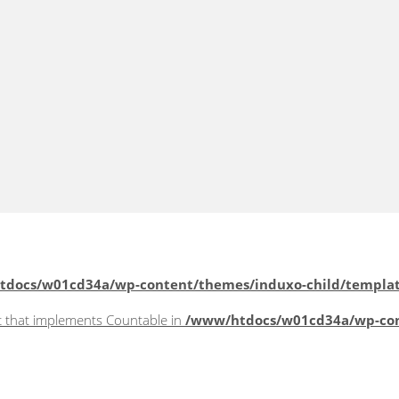
.de
docs/w01cd34a/wp-content/themes/induxo-child/template
ct that implements Countable in
/www/htdocs/w01cd34a/wp-con