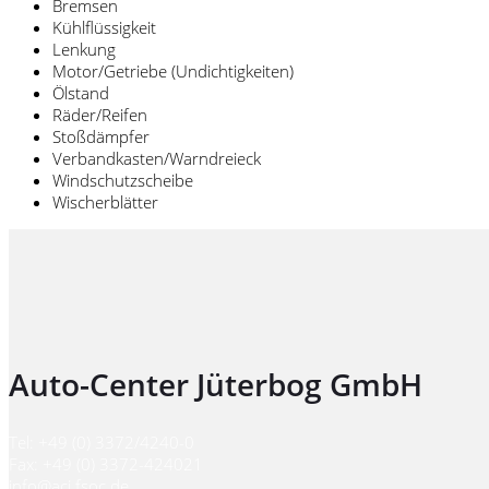
Bremsen
Kühlflüssigkeit
Lenkung
Motor/Getriebe (Undichtigkeiten)
Ölstand
Räder/Reifen
Stoßdämpfer
Verbandkasten/Warndreieck
Windschutzscheibe
Wischerblätter
Auto-Center Jüterbog GmbH
Tel: +49 (0) 3372/4240-0
Fax: +49 (0) 3372-424021
info@acj.fsoc.de