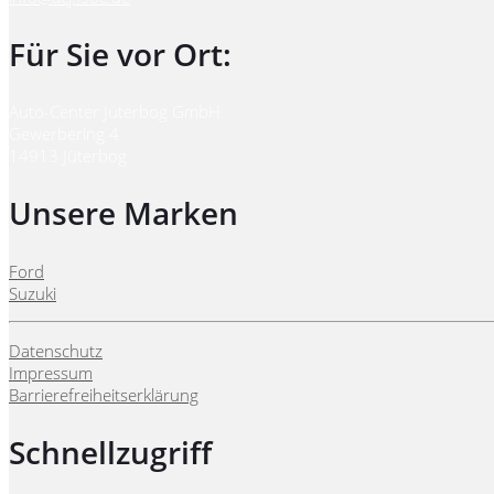
Für Sie vor Ort:
Auto-Center Jüterbog GmbH
Gewerbering 4
14913 Jüterbog
Unsere Marken
Ford
Suzuki
Datenschutz
Impressum
Barrierefreiheitserklärung
Schnellzugriff