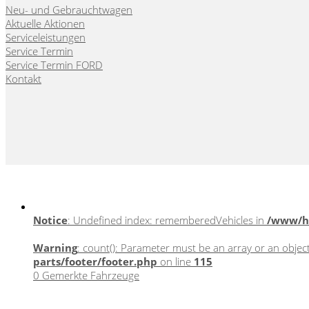
Neu- und Gebrauchtwagen
Aktuelle Aktionen
Serviceleistungen
Service Termin
Service Termin FORD
Kontakt
Webseite, Verkaufskonzepte & Content von
autohausmarketing
Notice
: Undefined index: rememberedVehicles in
/www/ht
Warning
: count(): Parameter must be an array or an obje
parts/footer/footer.php
on line
115
0
Gemerkte Fahrzeuge