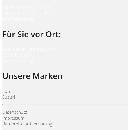
Tel: +49 (0) 3372/4240-0
Fax: +49 (0) 3372-424021
info@acj.fsoc.de
Für Sie vor Ort:
Auto-Center Jüterbog GmbH
Gewerbering 4
14913 Jüterbog
Unsere Marken
Ford
Suzuki
Datenschutz
Impressum
Barrierefreiheitserklärung