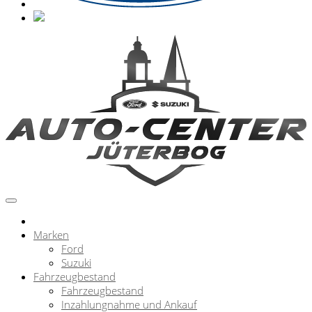
Marken
Ford
Suzuki
Fahrzeugbestand
Fahrzeugbestand
Inzahlungnahme und Ankauf